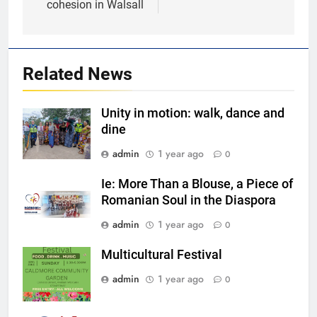
cohesion in Walsall
1
Unity in motion: walk, dance and
dine
Related News
EVENTS
MEDIA
Unity in motion: walk, dance and
2
dine
Ie: More Than a Blouse, a Piece
admin
1 year ago
0
of Romanian Soul in the
Diaspora
EVENTS
MEDIA
Ie: More Than a Blouse, a Piece of
Romanian Soul in the Diaspora
3
admin
1 year ago
0
Multicultural Festival
Multicultural Festival
EVENTS
admin
1 year ago
0
4