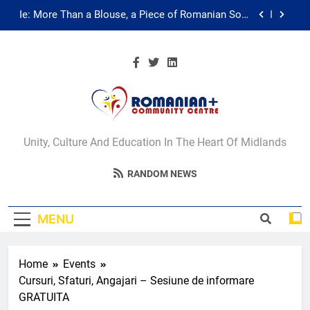
Skip
Ie: More Than a Blouse, a Piece of Romanian Soul
to
in the Diaspora
content
Multicultural Festival
Walsall for All Listening Campaign
Unity in motion: walk, dance and dine
Romanian+
Ie: More Than a Blouse, a Piece of Romanian Soul
Unity, Culture And Education In The Heart Of Midlands
in the Diaspora
Community Centre
Multicultural Festival
RANDOM NEWS
Walsall
Walsall for All Listening Campaign
MENU
Home
Events
Cursuri, Sfaturi, Angajari – Sesiune de informare
GRATUITA