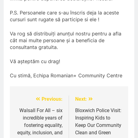
MEDIA
P.S. Persoanele care s-au înscris deja la aceste
cursuri sunt rugate să participe si ele !
6
Va rog să distribuiți anunțul nostru pentru a afla
A big THANK YOU! from
cât mai multe persoane și a beneficia de
Romanian+ Community Centre
consultanta gratuita.
AWARDS
EVENTS
Vă așteptăm cu drag!
7
Cu stimă, Echipa Romanian+ Community Centre
Local Hero Awards Finalist
AWARDS
EVENTS
Previous:
Next:
Post
navigation
Walsall For All – six
Bloxwich Police Visit:
8
incredible years of
Inspiring Kids to
We come together to celebrate
fostering equality,
Keep Our Community
VE Day
equity, inclusion, and
Clean and Green
EVENTS
MEDIA