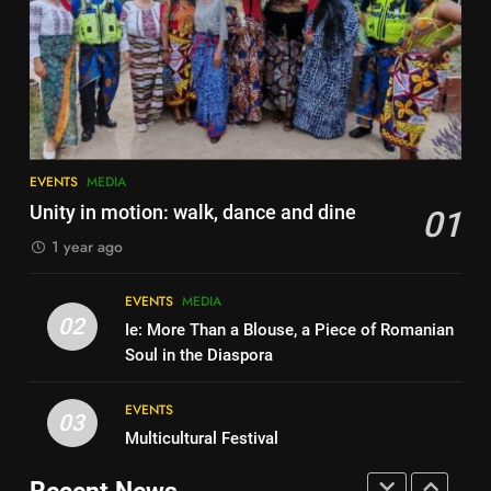
Ie: More Than a Blouse, a Piece
3
of Romanian Soul in the
Diaspora
Multicultural Festival
EVENTS
MEDIA
EVENTS
3
Multicultural Festival
4
EVENTS
MEDIA
Walsall for All Listening
EVENTS
Unity in motion: walk, dance and dine
01
Campaign
1 year ago
MEDIA
4
Walsall for All Listening
EVENTS
MEDIA
5
Campaign
02
Ie: More Than a Blouse, a Piece of Romanian
Walsall for All
MEDIA
Soul in the Diaspora
MEDIA
EVENTS
5
03
Multicultural Festival
Walsall for All
6
A big THANK YOU! from
Recent News
MEDIA