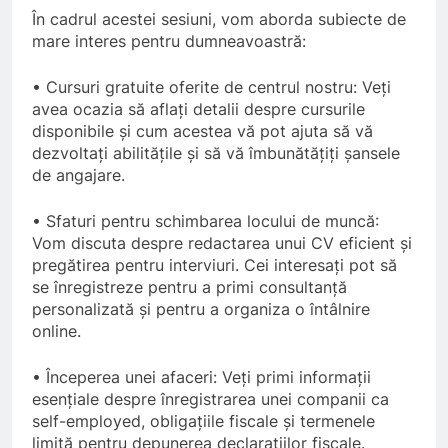
În
cadrul acestei sesiuni, vom aborda subiecte de
mare interes pentru dumneavoastră:
• Cursuri gratuite oferite de centrul nostru: Veți
avea ocazia să aflați detalii despre cursurile
disponibile și cum acestea vă pot ajuta să vă
dezvoltați abilitățile și să vă îmbunătățiți șansele
de angajare.
• Sfaturi pentru schimbarea locului de muncă:
Vom discuta despre redactarea unui CV eficient și
pregătirea pentru interviuri. Cei interesați pot să
se înregistreze pentru a primi consultanță
personalizată și pentru a organiza o întâlnire
online.
• Începerea unei afaceri: Veți primi informații
esențiale despre înregistrarea unei companii ca
5
self-employed, obligațiile fiscale și termenele
limită pentru depunerea declarațiilor fiscale.
Walsall for All