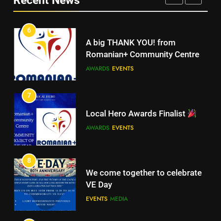
Romanian+ Community Centre
AWARDS
EVENTS
6
A big THANK YOU! from
7
Romanian+ Community Centre
Local Hero Awards Finalist
AWARDS
EVENTS
AWARDS
EVENTS
7
Local Hero Awards Finalist
8
We come together to celebrate
AWARDS
EVENTS
VE Day
EVENTS
MEDIA
8
We come together to celebrate
VE Day
EVENTS
MEDIA