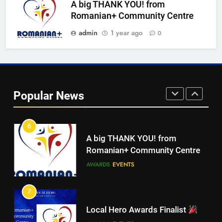
A big THANK YOU! from
Walsall for All Listening
Romanian+ Community Centre
Campaign
admin
1 year ago
0
MEDIA
5
Walsall for All
Popular News
MEDIA
5
Walsall for All
6
A big THANK YOU! from
MEDIA
Romanian+ Community Centre
AWARDS
EVENTS
6
A big THANK YOU! from
7
Romanian+ Community Centre
Local Hero Awards Finalist
AWARDS
EVENTS