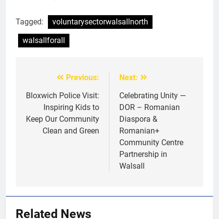
AWARDS
EVENTS
Tagged:
voluntarysectorwalsallnorth
7
walsallforall
Local Hero Awards Finalist
AWARDS
EVENTS
Previous:
Next:
Post
navigation
Bloxwich Police Visit:
Celebrating Unity —
8
Inspiring Kids to
DOR – Romanian
We come together to celebrate
Keep Our Community
Diaspora &
VE Day
Clean and Green
Romanian+
EVENTS
MEDIA
Community Centre
Partnership in
1
Walsall
Unity in motion: walk, dance and
dine
EVENTS
MEDIA
Related News