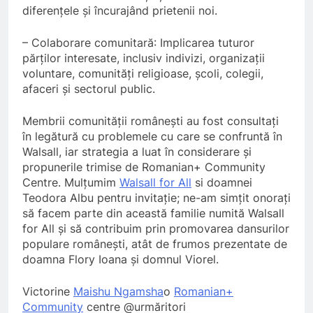
diferențele și încurajând prietenii noi.
– Colaborare comunitară: Implicarea tuturor
părților interesate, inclusiv indivizi, organizații
voluntare, comunități religioase, școli, colegii,
afaceri și sectorul public.
Membrii comunității românești au fost consultați
în legătură cu problemele cu care se confruntă în
Walsall, iar strategia a luat în considerare și
propunerile trimise de Romanian+ Community
5
Centre. Mulțumim
Walsall for All
si doamnei
Teodora Albu pentru invitație; ne-am simțit onorați
Walsall for All
să facem parte din această familie numită Walsall
MEDIA
for All și să contribuim prin promovarea dansurilor
populare românești, atât de frumos prezentate de
doamna Flory Ioana și domnul Viorel.
6
A big THANK YOU! from
Victorine
Maishu Ngamsha
o
Romanian+
Romanian+ Community Centre
Community
centre @urmăritori