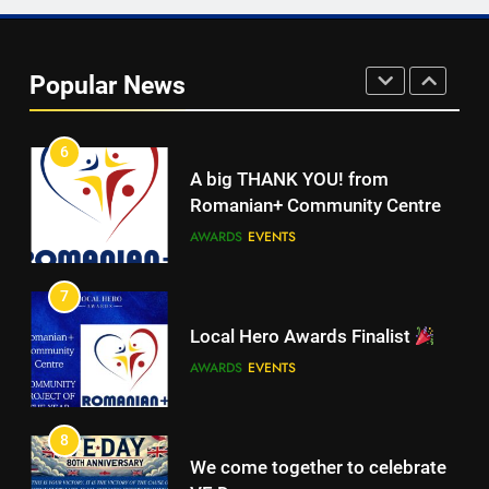
Walsall for All
MEDIA
Popular News
5
6
Walsall for All
A big THANK YOU! from
MEDIA
Romanian+ Community Centre
AWARDS
EVENTS
6
7
A big THANK YOU! from
Romanian+ Community Centre
Local Hero Awards Finalist
AWARDS
EVENTS
AWARDS
EVENTS
7
8
Local Hero Awards Finalist
We come together to celebrate
AWARDS
EVENTS
VE Day
EVENTS
MEDIA