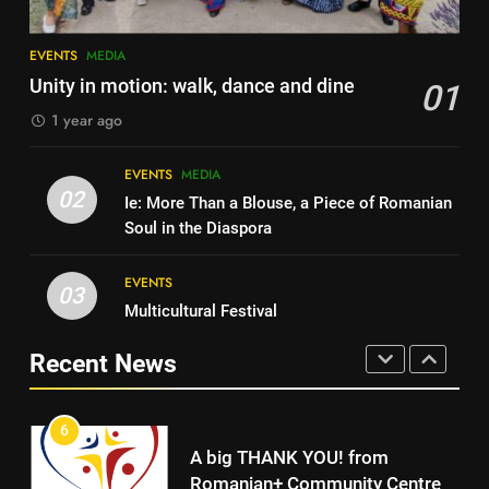
Multicultural Festival
Walsall for All Listening
EVENTS
Campaign
EVENTS
MEDIA
MEDIA
Unity in motion: walk, dance and dine
01
1 year ago
4
5
Walsall for All Listening
Campaign
EVENTS
MEDIA
Walsall for All
02
Ie: More Than a Blouse, a Piece of Romanian
MEDIA
MEDIA
Soul in the Diaspora
5
EVENTS
6
03
Walsall for All
Multicultural Festival
A big THANK YOU! from
MEDIA
Romanian+ Community Centre
Recent News
AWARDS
EVENTS
6
7
A big THANK YOU! from
Romanian+ Community Centre
Local Hero Awards Finalist