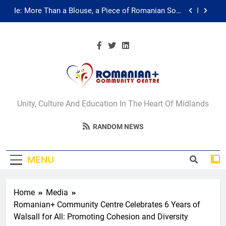
Skip
in the Diaspora
to
Multicultural Festival
content
Walsall for All Listening Campaign
Unity in motion: walk, dance and dine
Ie: More Than a Blouse, a Piece of Romanian Soul
Romanian+
in the Diaspora
Unity, Culture And Education In The Heart Of Midlands
Multicultural Festival
Community Centre
RANDOM NEWS
Walsall for All Listening Campaign
Walsall
MENU
Home
Media
Romanian+ Community Centre Celebrates 6 Years of
Walsall for All: Promoting Cohesion and Diversity