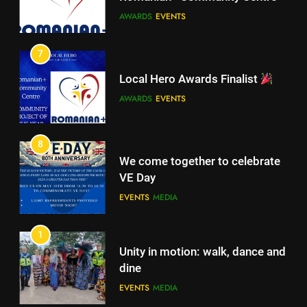
AWARDS
EVENTS
AWARDS
EVENTS
7
8
Local Hero Awards Finalist
We come together to celebrate
AWARDS
EVENTS
VE Day
EVENTS
MEDIA
8
We come together to celebrate
VE Day
EVENTS
MEDIA
1
Unity in motion: walk, dance and
dine
EVENTS
MEDIA