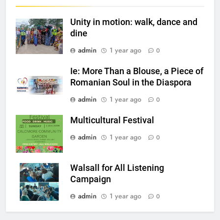
2
Unity in motion: walk, dance and
Ie: More Than a Blouse, a Piece
dine
of Romanian Soul in the
Diaspora
EVENTS
MEDIA
admin
1 year ago
0
Ie: More Than a Blouse, a Piece of
3
Romanian Soul in the Diaspora
Multicultural Festival
admin
1 year ago
0
EVENTS
Multicultural Festival
admin
1 year ago
0
4
Walsall for All Listening
Campaign
Walsall for All Listening
MEDIA
Campaign
admin
1 year ago
0
5