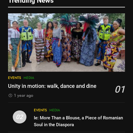
Trending News
Multicultural Festival
Diaspora
EVENTS
MEDIA
EVENTS
3
4
Multicultural Festival
Walsall for All Listening
EVENTS
Campaign
MEDIA
4
Walsall for All Listening
5
Campaign
EVENTS
MEDIA
Walsall for All
MEDIA
Unity in motion: walk, dance and dine
01
MEDIA
1 year ago
5
EVENTS
MEDIA
6
Walsall for All
02
Ie: More Than a Blouse, a Piece of Romanian
A big THANK YOU! from
MEDIA
Soul in the Diaspora
Romanian+ Community Centre