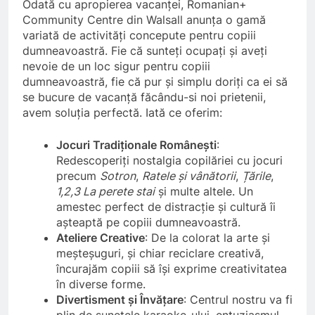
Odată cu apropierea vacanței, Romanian+
Community Centre din Walsall anunța o gamă
variată de activități concepute pentru copiii
dumneavoastră. Fie că sunteți ocupați și aveți
nevoie de un loc sigur pentru copiii
dumneavoastră, fie că pur și simplu doriți ca ei să
se bucure de vacanță făcându-si noi prietenii,
avem soluția perfectă. Iată ce oferim:
Jocuri Tradiționale Românești
:
Redescoperiți nostalgia copilăriei cu jocuri
precum
Sotron
,
Ratele și vânătorii
,
Țările
,
1,2,3 La perete stai
și multe altele. Un
amestec perfect de distracție și cultură îi
așteaptă pe copiii dumneavoastră.
Ateliere Creative
: De la colorat la arte și
meșteșuguri, și chiar reciclare creativă,
încurajăm copiii să își exprime creativitatea
în diverse forme.
Divertisment și Învățare
: Centrul nostru va fi
plin de sunetele karaoke-ului, entuziasmul