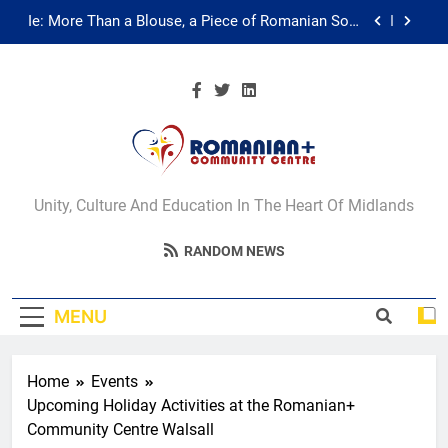
Skip
Multicultural Festival
to
content
Walsall for All Listening Campaign
Unity in motion: walk, dance and dine
Ie: More Than a Blouse, a Piece of Romanian Soul
in the Diaspora
Romanian+
Multicultural Festival
Unity, Culture And Education In The Heart Of Midlands
Community Centre
Walsall for All Listening Campaign
RANDOM NEWS
Walsall
MENU
Home
Events
Upcoming Holiday Activities at the Romanian+
Community Centre Walsall