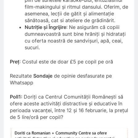
film-makingului și ritmul dansului. Oferim, de
asemenea, lecții de gătit și alimentație
sănătoasă, cat si ateliere de grădinărit.
Nutriție și Îngrijire
: Ne asigurăm că copiii
dumneavoastră sunt bine hrăniți și hidratați
cu oferta noastră de sandvișuri, apă, ceai,
sucuri.
Preț
: Costul este de doar £5 pe copil pe oră
Rezultate
Sondaje
de opinie desfasurate pe
Whatsapp
Poll1:
Doriți ca Centrul Comunității Românești să
ofere aceste activități distractive și educative în
perioada vacanței, între 12 și 16 februarie, la prețul
de 5 lire/oră per copil?