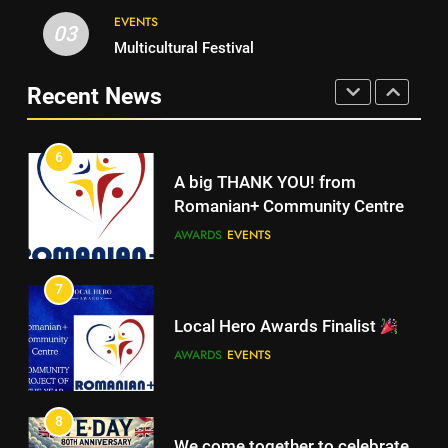
AWARDS
EVENTS
EVENTS
6
03
Multicultural Festival
A big THANK YOU! from
7
Romanian+ Community Centre
Recent News
Local Hero Awards Finalist
AWARDS
EVENTS
AWARDS
EVENTS
7
8
Local Hero Awards Finalist
We come together to celebrate
AWARDS
EVENTS
VE Day
EVENTS
MEDIA
8
We come together to celebrate
VE Day
EVENTS
MEDIA
1