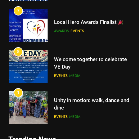
8
Local Hero Awards Finalist
We come together to celebrate
AWARDS
EVENTS
VE Day
EVENTS
MEDIA
8
We come together to celebrate
1
VE Day
Unity in motion: walk, dance and
EVENTS
MEDIA
dine
EVENTS
MEDIA
1
Unity in motion: walk, dance and
2
dine
Ie: More Than a Blouse, a Piece
EVENTS
MEDIA
of Romanian Soul in the
Diaspora
EVENTS
MEDIA
2
Ie: More Than a Blouse, a Piece
3
of Romanian Soul in the