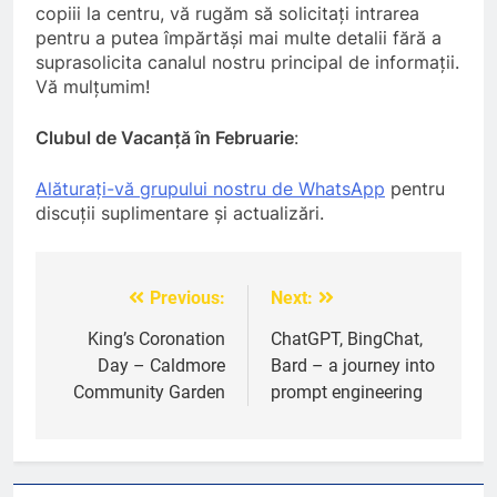
copiii la centru, vă rugăm să solicitați intrarea
pentru a putea împărtăși mai multe detalii fără a
suprasolicita canalul nostru principal de informații.
6
Vă mulțumim!
A big THANK YOU! from
Romanian+ Community Centre
Clubul de Vacanță în Februarie
:
AWARDS
EVENTS
Alăturați-vă grupului nostru de WhatsApp
pentru
7
discuții suplimentare și actualizări.
Local Hero Awards Finalist
AWARDS
EVENTS
Previous:
Next:
Post
navigation
King’s Coronation
ChatGPT, BingChat,
8
Day – Caldmore
Bard – a journey into
We come together to celebrate
Community Garden
prompt engineering
VE Day
EVENTS
MEDIA