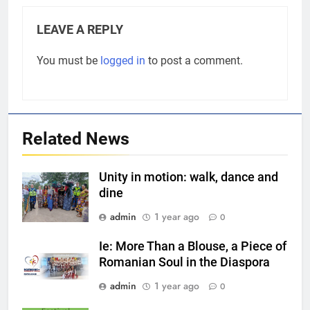
1
Unity in motion: walk, dance and
LEAVE A REPLY
dine
EVENTS
MEDIA
You must be
logged in
to post a comment.
2
Ie: More Than a Blouse, a Piece
of Romanian Soul in the
Related News
Diaspora
EVENTS
MEDIA
Unity in motion: walk, dance and
3
dine
Multicultural Festival
admin
1 year ago
0
EVENTS
Ie: More Than a Blouse, a Piece of
Romanian Soul in the Diaspora
4
admin
1 year ago
0
Walsall for All Listening